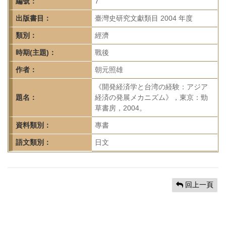
首
編號：
7
頁
出版書目：
臺灣史研究文獻類目 2004 年度
類別：
經濟
時期(主題)：
戰後
作者：
朝元照雄
《開発経済学と台湾の経験：アジア
題名：
経済の発展メカニズム》，東京：勁
草書房，2004。
資料類別：
專書
語文類別：
日文
回上一頁