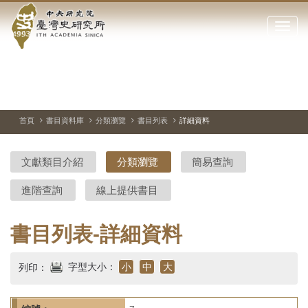
中
跳
到
點
央
主
擊
要
開
研
內
啟
容
或
究
切
上
下
主
區
換
一
一
圖
關
暫
張
張
連
塊
閉
停、
圖
圖
結
院-
播
片
片
首頁
書目資料庫
分類瀏覽
書目列表
詳細資料
網
放
站
臺
主
文獻類目介紹
分類瀏覽
簡易查詢
要
灣
選
進階查詢
線上提供書目
單
史
研
書目列表-詳細資料
究
字型大小：
小
中
大
列印：
所-