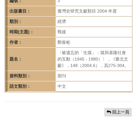
首
編號：
3
頁
出版書目：
臺灣史研究文獻類目 2004 年度
類別：
經濟
時期(主題)：
戰後
作者：
鄭俊彬
〈被遺忘的「生煤」：煤與基隆社會
題名：
的互動（1945 - 1980）〉，《臺北文
獻》，148（2004.6），頁275-304。
資料類別：
期刊
語文類別：
中文
回上一頁