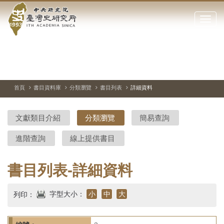
中
跳
到
點
央
主
擊
要
開
研
內
啟
容
或
究
切
上
下
主
區
換
一
一
圖
關
暫
張
張
連
塊
閉
停、
圖
圖
結
院-
播
片
片
首頁
書目資料庫
分類瀏覽
書目列表
詳細資料
網
放
站
臺
主
文獻類目介紹
分類瀏覽
簡易查詢
要
灣
選
進階查詢
線上提供書目
單
史
研
書目列表-詳細資料
究
字型大小：
小
中
大
列印：
所-