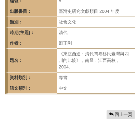
首
編號：
5
頁
出版書目：
臺灣史研究文獻類目 2004 年度
類別：
社會文化
時期(主題)：
清代
作者：
劉正剛
《東渡西進：清代閩粵移民臺灣與四
題名：
川的比較》，南昌：江西高校，
2004。
資料類別：
專書
語文類別：
中文
回上一頁