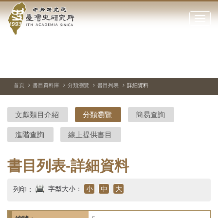
中
跳
到
點
央
主
擊
要
開
研
內
啟
容
或
究
切
上
下
主
區
換
一
一
圖
關
暫
張
張
連
塊
閉
停、
圖
圖
結
院-
播
片
片
首頁
書目資料庫
分類瀏覽
書目列表
詳細資料
網
放
站
臺
主
文獻類目介紹
分類瀏覽
簡易查詢
要
灣
選
進階查詢
線上提供書目
單
史
研
書目列表-詳細資料
究
字型大小：
小
中
大
列印：
所-