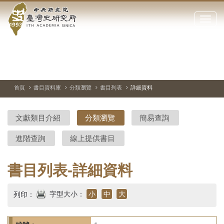
中
跳
到
點
央
主
擊
要
開
研
內
啟
容
或
究
切
上
下
主
區
換
一
一
圖
關
暫
張
張
連
塊
閉
停、
圖
圖
結
院-
播
片
片
首頁
書目資料庫
分類瀏覽
書目列表
詳細資料
網
放
站
臺
主
文獻類目介紹
分類瀏覽
簡易查詢
要
灣
選
進階查詢
線上提供書目
單
史
研
書目列表-詳細資料
究
字型大小：
小
中
大
列印：
所-