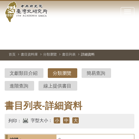
中
跳
到
點
央
主
擊
要
開
研
內
啟
容
或
究
切
上
下
主
區
換
一
一
圖
關
暫
張
張
連
塊
閉
停、
圖
圖
結
院-
播
片
片
首頁
書目資料庫
分類瀏覽
書目列表
詳細資料
網
放
站
臺
主
文獻類目介紹
分類瀏覽
簡易查詢
要
灣
選
進階查詢
線上提供書目
單
史
研
書目列表-詳細資料
究
字型大小：
小
中
大
列印：
所-