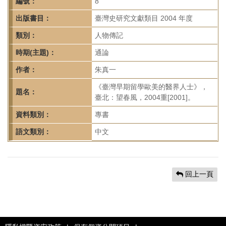
首
編號：
8
頁
出版書目：
臺灣史研究文獻類目 2004 年度
類別：
人物傳記
時期(主題)：
通論
作者：
朱真一
《臺灣早期留學歐美的醫界人士》，
題名：
臺北：望春風，2004重[2001]。
資料類別：
專書
語文類別：
中文
回上一頁