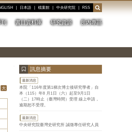
NGLISH
|
日本語
|
檔案館
|
中央研究院
|
RSS
開
啟
或
季刊
書目資料庫
研究資源
所內專區
收
合
搜
切
上
下
主
換
一
一
圖
尋
暫
張
張
連
停、
圖
圖
結
欄
播
片
片
位
放
:::
訊息摘要
最新消息
本院「116年度第1梯次博士後研究學者」自
大
本（115）年8 月1日（六）起至9月1日
（二）17時止（臺灣時間）受理 線上申請，
逾期恕不受理。
最新消息
中央研究院臺灣史研究所 誠徵專任研究人員