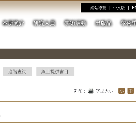
網站導覽
|
中文版
|
E
:::
本所簡介
研究人員
學術活動
出版品
學術
進階查詢
線上提供書目
字型大小：
小
中
列印：
度