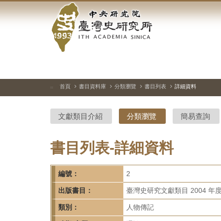
中
跳
到
央
主
要
研
內
容
究
區
塊
院-
首頁
書目資料庫
分類瀏覽
書目列表
詳細資料
:::
臺
文獻類目介紹
分類瀏覽
簡易查詢
灣
史
書目列表-詳細資料
研
編號：
2
究
出版書目：
臺灣史研究文獻類目 2004 年
所-
類別：
人物傳記