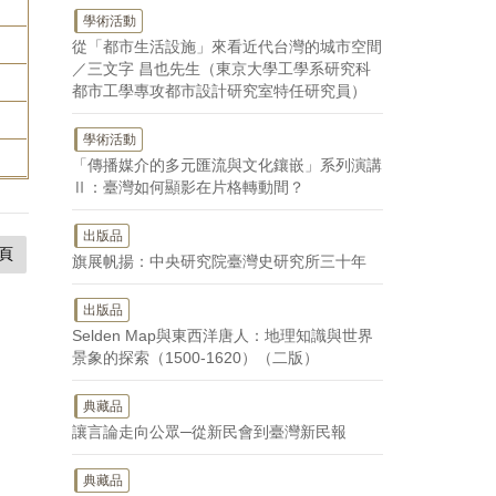
學術活動
從「都市生活設施」來看近代台灣的城市空間
／三文字 昌也先生（東京大學工學系研究科
都市工學專攻都市設計研究室特任研究員）
學術活動
「傳播媒介的多元匯流與文化鑲嵌」系列演講
Ⅱ：臺灣如何顯影在片格轉動間？
出版品
頁
旗展帆揚：中央研究院臺灣史研究所三十年
出版品
Selden Map與東西洋唐人：地理知識與世界
景象的探索（1500-1620）（二版）
典藏品
讓言論走向公眾─從新民會到臺灣新民報
典藏品