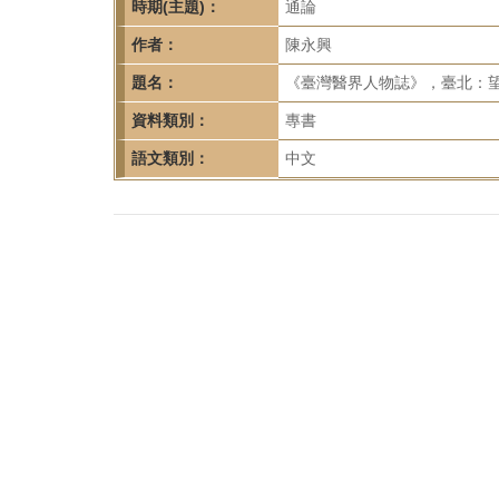
首
時期(主題)：
通論
頁
作者：
陳永興
題名：
《臺灣醫界人物誌》，臺北：望
資料類別：
專書
語文類別：
中文