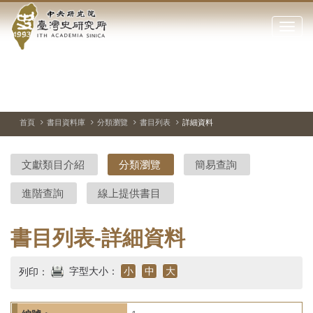
中
跳
到
點
央
主
擊
要
開
研
內
啟
容
或
究
切
上
下
主
區
換
一
一
圖
關
暫
張
張
連
塊
閉
停、
圖
圖
結
院-
播
片
片
首頁
書目資料庫
分類瀏覽
書目列表
詳細資料
網
放
站
臺
主
文獻類目介紹
分類瀏覽
簡易查詢
要
灣
選
進階查詢
線上提供書目
單
史
研
書目列表-詳細資料
究
字型大小：
小
中
大
列印：
所-