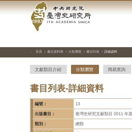
中
跳
到
央
主
要
研
內
容
究
區
塊
院-
首頁
書目資料庫
分類瀏覽
書目列表
詳細資料
:::
臺
文獻類目介紹
分類瀏覽
簡易查詢
灣
史
書目列表-詳細資料
研
編號：
13
究
出版書目：
臺灣史研究文獻類目 2011 年
所-
類別：
總類