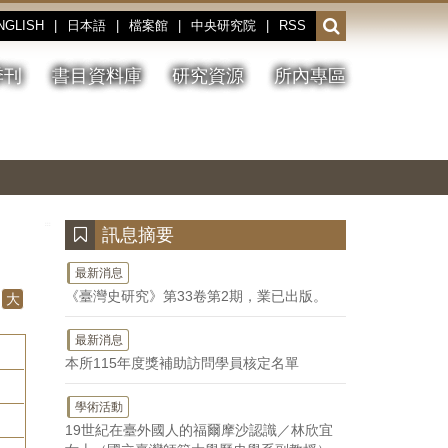
NGLISH
|
日本語
|
檔案館
|
中央研究院
|
RSS
開
啟
或
季刊
書目資料庫
研究資源
所內專區
收
合
搜
切
上
下
主
換
一
一
圖
尋
暫
張
張
連
停、
圖
圖
結
欄
播
片
片
位
放
:::
訊息摘要
最新消息
《臺灣史研究》第33卷第2期，業已出版。
大
最新消息
本所115年度獎補助訪問學員核定名單
學術活動
19世紀在臺外國人的福爾摩沙認識／林欣宜