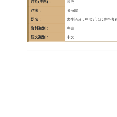
首
時期(主題)：
通史
頁
作者：
張海鵬
題名：
書生議政：中國近現代史學者看
資料類別：
專書
語文類別：
中文