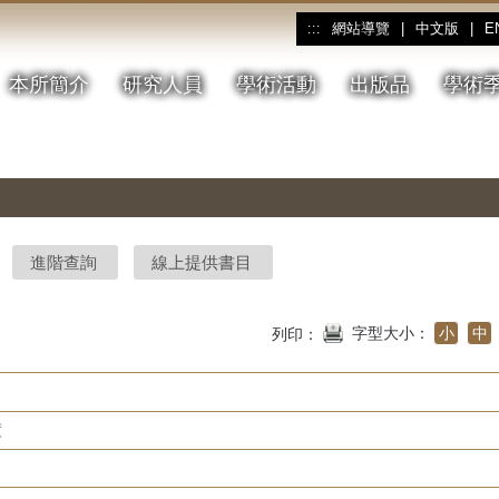
網站導覽
|
中文版
|
E
:::
本所簡介
研究人員
學術活動
出版品
學術
進階查詢
線上提供書目
字型大小：
小
中
列印：
度