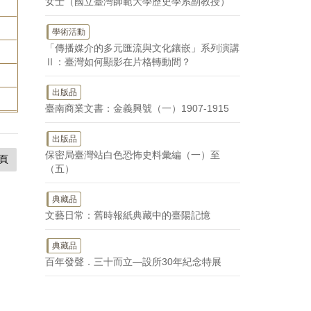
女士（國立臺灣師範大學歷史學系副教授）
學術活動
「傳播媒介的多元匯流與文化鑲嵌」系列演講
Ⅱ：臺灣如何顯影在片格轉動間？
出版品
臺南商業文書：金義興號（一）1907-1915
出版品
保密局臺灣站白色恐怖史料彙編（一）至
頁
（五）
典藏品
文藝日常：舊時報紙典藏中的臺陽記憶
典藏品
百年發聲．三十而立—設所30年紀念特展