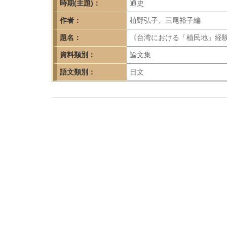
首
時期(主題)：
通史
頁
作者：
植野弘子、三尾裕子編
題名：
《台湾における「植民地」経験
資料類別：
論文集
語文類別：
日文