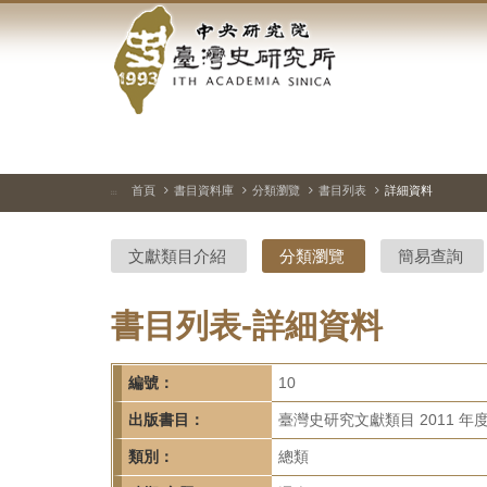
中
跳
到
央
主
要
研
內
容
究
區
塊
院-
首頁
書目資料庫
分類瀏覽
書目列表
詳細資料
:::
臺
文獻類目介紹
分類瀏覽
簡易查詢
灣
史
書目列表-詳細資料
研
編號：
10
究
出版書目：
臺灣史研究文獻類目 2011 年
所-
類別：
總類