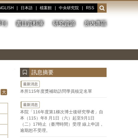
NGLISH
|
日本語
|
檔案館
|
中央研究院
|
RSS
開
啟
或
季刊
書目資料庫
研究資源
所內專區
收
合
搜
切
上
下
主
換
一
一
圖
尋
暫
張
張
連
停、
圖
圖
結
欄
播
片
片
位
放
:::
訊息摘要
最新消息
本所115年度獎補助訪問學員核定名單
大
最新消息
本院「116年度第1梯次博士後研究學者」自
本（115）年8 月1日（六）起至9月1日
（二）17時止（臺灣時間）受理 線上申請，
逾期恕不受理。