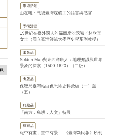
學術活動
山在吼：戰後臺灣煤礦工的語言與感官
學術活動
19世紀在臺外國人的福爾摩沙認識／林欣宜
女士（國立臺灣師範大學歷史學系副教授）
出版品
Selden Map與東西洋唐人：地理知識與世界
景象的探索（1500-1620）（二版）
頁
出版品
保密局臺灣站白色恐怖史料彙編（一）至
（五）
典藏品
「南方．島嶼．人文」特展
典藏品
報中有畫，畫中有景──《臺灣新民報》所刊