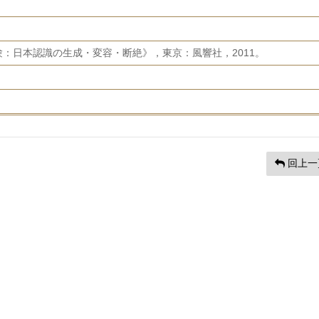
：日本認識の生成・変容・断絶》，東京：風響社，2011。
回上一