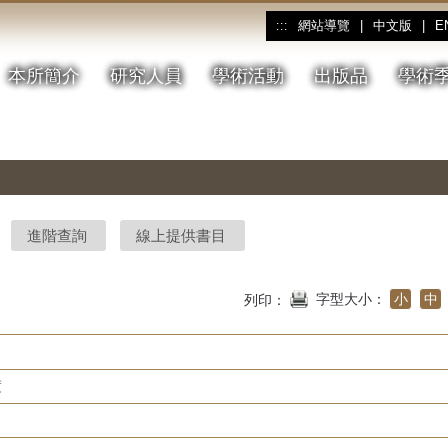
網站導覽
|
中文版
|
E
:::
本所簡介
研究人員
學術活動
出版品
學術
進階查詢
線上提供書目
字型大小：
小
中
列印：
度