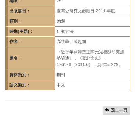
首
編號：
29
頁
出版書目：
臺灣史研究文獻類目 2011 年度
類別：
總類
時期(主題)：
研究方法
作者：
高致華、萬超前
〈近百年開漳聖王陳元光相關研究趨
題名：
勢論述〉，《臺北文獻》，
176176（2011.6），頁 205-229。
資料類別：
期刊
語文類別：
中文
回上一頁