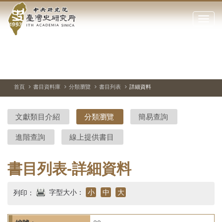
中
跳
到
點
央
主
擊
要
開
研
內
啟
容
或
究
切
上
下
主
區
換
一
一
圖
關
暫
張
張
連
塊
閉
停、
圖
圖
結
院-
播
片
片
首頁
書目資料庫
分類瀏覽
書目列表
詳細資料
網
放
站
臺
主
文獻類目介紹
分類瀏覽
簡易查詢
要
灣
選
進階查詢
線上提供書目
單
史
研
書目列表-詳細資料
究
字型大小：
小
中
大
列印：
所-