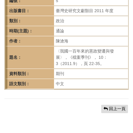
首
編號：
5
頁
出版書目：
臺灣史研究文獻類目 2011 年度
類別：
政治
時期(主題)：
通論
作者：
陳滄海
〈我國一百年來的憲政變遷與發
題名：
展〉，《檔案季刊》， 10：
3（2011.9），頁 22-35。
資料類別：
期刊
語文類別：
中文
回上一頁