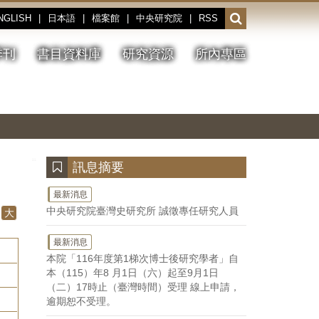
NGLISH
|
日本語
|
檔案館
|
中央研究院
|
RSS
開
啟
或
季刊
書目資料庫
研究資源
所內專區
收
合
搜
切
上
下
主
換
一
一
圖
尋
暫
張
張
連
停、
圖
圖
結
欄
播
片
片
位
放
:::
訊息摘要
最新消息
中央研究院臺灣史研究所 誠徵專任研究人員
大
最新消息
本院「116年度第1梯次博士後研究學者」自
本（115）年8 月1日（六）起至9月1日
（二）17時止（臺灣時間）受理 線上申請，
逾期恕不受理。