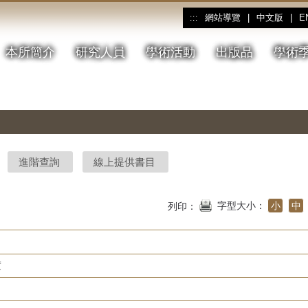
網站導覽
|
中文版
|
E
:::
本所簡介
研究人員
學術活動
出版品
學術
進階查詢
線上提供書目
字型大小：
小
中
列印：
度