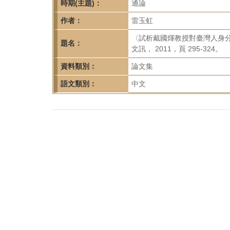
首
時期(主題)：
通論
頁
作者：
雷玉虹
〈試析戴國煇教授對臺灣人身
題名：
文訊， 2011，頁 295-324。
資料類別：
論文集
語文類別：
中文