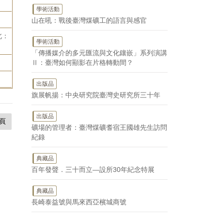
學術活動
山在吼：戰後臺灣煤礦工的語言與感官
北：
學術活動
「傳播媒介的多元匯流與文化鑲嵌」系列演講
Ⅱ：臺灣如何顯影在片格轉動間？
出版品
旗展帆揚：中央研究院臺灣史研究所三十年
出版品
頁
礦場的管理者：臺灣煤礦耆宿王國雄先生訪問
紀錄
典藏品
百年發聲．三十而立—設所30年紀念特展
典藏品
長崎泰益號與馬來西亞檳城商號