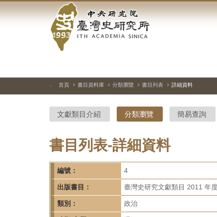
中
跳
到
央
主
要
研
內
容
究
區
塊
院-
首頁
書目資料庫
分類瀏覽
書目列表
詳細資料
:::
臺
文獻類目介紹
分類瀏覽
簡易查詢
灣
史
書目列表-詳細資料
研
編號：
4
究
出版書目：
臺灣史研究文獻類目 2011 年
所-
類別：
政治