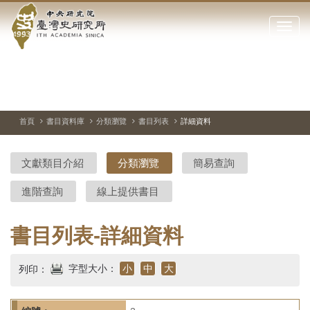
中
跳
到
點
央
主
擊
要
開
研
內
啟
容
或
究
切
上
下
主
區
換
一
一
圖
關
暫
張
張
連
塊
閉
停、
圖
圖
結
院-
播
片
片
首頁
書目資料庫
分類瀏覽
書目列表
詳細資料
網
放
站
臺
主
文獻類目介紹
分類瀏覽
簡易查詢
要
灣
選
進階查詢
線上提供書目
單
史
研
書目列表-詳細資料
究
字型大小：
小
中
大
列印：
所-