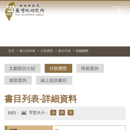
中
跳
到
點
央
主
擊
要
開
研
內
啟
容
或
究
切
上
下
主
區
換
一
一
圖
關
暫
張
張
連
塊
閉
停、
圖
圖
結
院-
播
片
片
首頁
書目資料庫
分類瀏覽
書目列表
詳細資料
網
放
站
臺
主
文獻類目介紹
分類瀏覽
簡易查詢
要
灣
選
進階查詢
線上提供書目
單
史
研
書目列表-詳細資料
究
字型大小：
小
中
大
列印：
所-