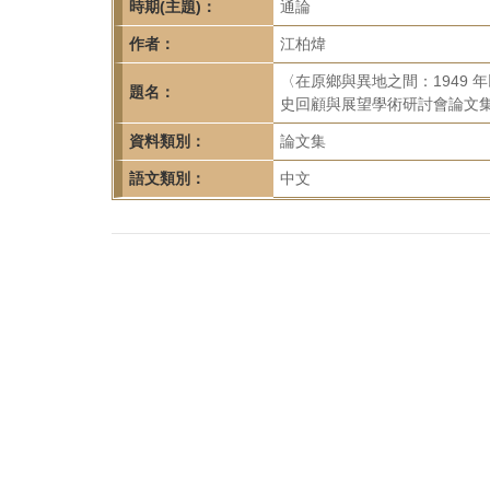
首
時期(主題)：
通論
頁
作者：
江柏煒
〈在原鄉與異地之間：1949 
題名：
史回顧與展望學術研討會論文集》
資料類別：
論文集
語文類別：
中文