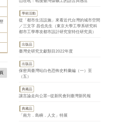
山在吼：戰後臺灣煤礦工的語言與感官
學術活動
從「都市生活設施」來看近代台灣的城市空間
歷
／三文字 昌也先生（東京大學工學系研究科
都市工學專攻都市設計研究室特任研究員）
出版品
臺灣史研究文獻類目2022年度
出版品
保密局臺灣站白色恐怖史料彙編（一）至
頁
（五）
典藏品
讓言論走向公眾─從新民會到臺灣新民報
典藏品
「南方．島嶼．人文」特展