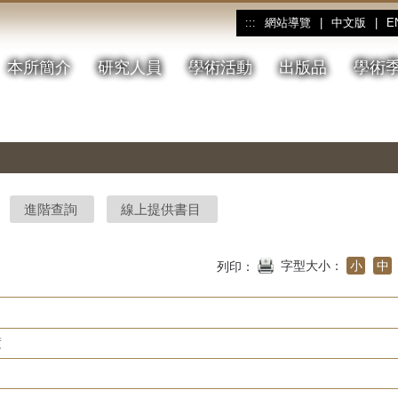
網站導覽
|
中文版
|
E
:::
本所簡介
研究人員
學術活動
出版品
學術
進階查詢
線上提供書目
字型大小：
小
中
列印：
度