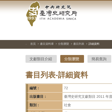
中
跳
到
央
主
要
研
內
容
究
區
塊
院-
首頁
書目資料庫
分類瀏覽
書目列表
詳細資料
:::
臺
文獻類目介紹
分類瀏覽
簡易查詢
灣
史
書目列表-詳細資料
研
編號：
72
究
出版書目：
臺灣史研究文獻類目 2011 年
所-
類別：
社會