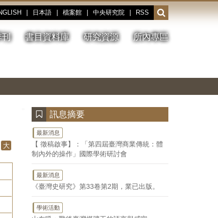
NGLISH
|
日本語
|
檔案館
|
中央研究院
|
RSS
開
啟
或
季刊
書目資料庫
研究資源
所內專區
收
合
搜
切
上
下
主
換
一
一
圖
尋
暫
張
張
連
停、
圖
圖
結
欄
播
片
片
位
放
:::
訊息摘要
最新消息
【 徵稿啟事】：「第四屆臺灣商業傳統：體
大
制內外的操作」國際學術研討會
最新消息
《臺灣史研究》第33卷第2期，業已出版。
學術活動