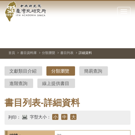
中
跳
到
點
央
主
擊
要
開
研
內
啟
容
或
究
切
上
下
主
區
換
一
一
圖
關
暫
張
張
連
塊
閉
停、
圖
圖
結
院-
播
片
片
首頁
書目資料庫
分類瀏覽
書目列表
詳細資料
網
放
站
臺
主
文獻類目介紹
分類瀏覽
簡易查詢
要
灣
選
進階查詢
線上提供書目
單
史
研
書目列表-詳細資料
究
字型大小：
小
中
大
列印：
所-