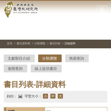
中
跳
到
點
央
主
擊
要
開
研
內
啟
容
或
究
切
上
下
主
區
換
一
一
圖
關
暫
張
張
連
塊
閉
停、
圖
圖
結
院-
播
片
片
首頁
書目資料庫
分類瀏覽
書目列表
詳細資料
網
放
站
臺
主
文獻類目介紹
分類瀏覽
簡易查詢
要
灣
選
進階查詢
線上提供書目
單
史
研
書目列表-詳細資料
究
字型大小：
小
中
大
列印：
所-