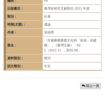
首
編號：
68
頁
出版書目：
臺灣史研究文獻類目 2011 年度
類別：
社會
時期(主題)：
通論
作者：
宋錦秀
〈寺廟藥籤療癒文化與「疾病」的建
題名：
構〉，《臺灣文獻》，62：
1（2011.3），頁55-96。
資料類別：
期刊
語文類別：
中文
回上一頁