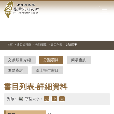
中
跳
到
點
央
主
擊
要
開
研
內
啟
容
或
究
切
上
下
主
區
換
一
一
圖
關
暫
張
張
連
塊
閉
停、
圖
圖
結
院-
播
片
片
首頁
書目資料庫
分類瀏覽
書目列表
詳細資料
網
放
站
臺
主
文獻類目介紹
分類瀏覽
簡易查詢
要
灣
選
進階查詢
線上提供書目
單
史
研
書目列表-詳細資料
究
字型大小：
小
中
大
列印：
所-