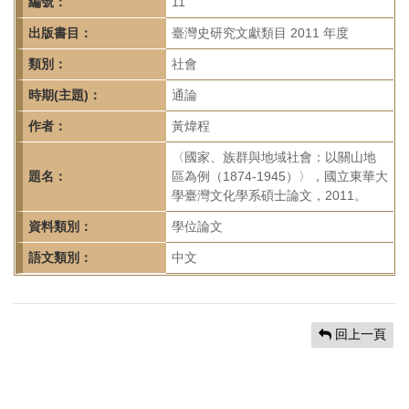
首
編號：
11
頁
出版書目：
臺灣史研究文獻類目 2011 年度
類別：
社會
時期(主題)：
通論
作者：
黃煒程
〈國家、族群與地域社會：以關山地
題名：
區為例（1874-1945）〉，國立東華大
學臺灣文化學系碩士論文，2011。
資料類別：
學位論文
語文類別：
中文
回上一頁