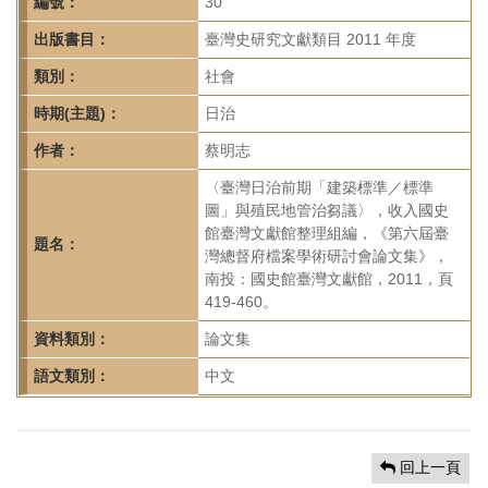
首
編號：
30
頁
出版書目：
臺灣史研究文獻類目 2011 年度
類別：
社會
時期(主題)：
日治
作者：
蔡明志
〈臺灣日治前期「建築標準／標準
圖」與殖民地管治芻議〉，收入國史
館臺灣文獻館整理組編，《第六屆臺
題名：
灣總督府檔案學術研討會論文集》，
南投：國史館臺灣文獻館，2011，頁
419-460。
資料類別：
論文集
語文類別：
中文
回上一頁