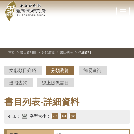
中
跳
到
點
央
主
擊
要
開
研
內
啟
容
或
究
切
上
下
主
區
換
一
一
圖
關
暫
張
張
連
塊
閉
停、
圖
圖
結
院-
播
片
片
首頁
書目資料庫
分類瀏覽
書目列表
詳細資料
網
放
站
臺
主
文獻類目介紹
分類瀏覽
簡易查詢
要
灣
選
進階查詢
線上提供書目
單
史
研
書目列表-詳細資料
究
字型大小：
小
中
大
列印：
所-