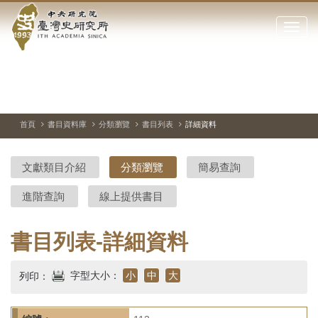
中
跳
到
點
央
主
擊
要
開
研
內
啟
容
或
究
切
上
下
主
區
換
一
一
圖
關
暫
張
張
連
塊
閉
停、
圖
圖
結
院-
播
片
片
首頁
書目資料庫
分類瀏覽
書目列表
詳細資料
網
放
站
臺
主
文獻類目介紹
分類瀏覽
簡易查詢
要
灣
選
進階查詢
線上提供書目
單
史
研
書目列表-詳細資料
究
字型大小：
小
中
大
列印：
所-