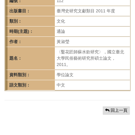
首
編號：
112
頁
出版書目：
臺灣史研究文獻類目 2011 年度
類別：
文化
時期(主題)：
通論
作者：
黃淑瑩
〈鑿花匠師蘇水欽研究〉，國立臺北
題名：
大學民俗藝術研究所碩士論文，
2011。
資料類別：
學位論文
語文類別：
中文
回上一頁