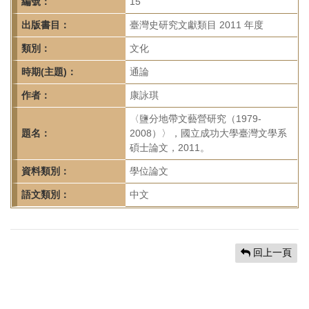
首
編號：
15
頁
出版書目：
臺灣史研究文獻類目 2011 年度
類別：
文化
時期(主題)：
通論
作者：
康詠琪
〈鹽分地帶文藝營研究（1979-
題名：
2008）〉，國立成功大學臺灣文學系
碩士論文，2011。
資料類別：
學位論文
語文類別：
中文
回上一頁