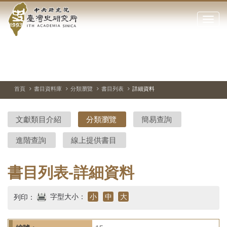
中
跳
到
點
央
主
擊
要
開
研
內
啟
容
或
究
切
上
下
主
區
換
一
一
圖
關
暫
張
張
連
塊
閉
停、
圖
圖
結
院-
播
片
片
首頁
書目資料庫
分類瀏覽
書目列表
詳細資料
網
放
站
臺
主
文獻類目介紹
分類瀏覽
簡易查詢
要
灣
選
進階查詢
線上提供書目
單
史
研
書目列表-詳細資料
究
字型大小：
小
中
大
列印：
所-