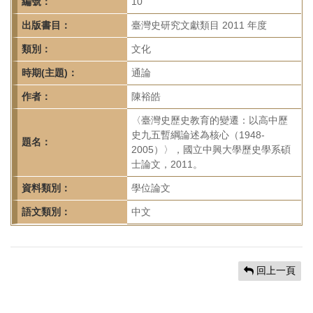
首
編號：
10
頁
出版書目：
臺灣史研究文獻類目 2011 年度
類別：
文化
時期(主題)：
通論
作者：
陳裕皓
〈臺灣史歷史教育的變遷：以高中歷
史九五暫綱論述為核心（1948-
題名：
2005）〉，國立中興大學歷史學系碩
士論文，2011。
資料類別：
學位論文
語文類別：
中文
回上一頁