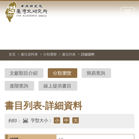
中
跳
到
點
央
主
擊
要
開
研
內
啟
容
或
究
切
上
下
主
區
換
一
一
圖
關
暫
張
張
連
塊
閉
停、
圖
圖
結
院-
播
片
片
首頁
書目資料庫
分類瀏覽
書目列表
詳細資料
網
放
站
臺
主
文獻類目介紹
分類瀏覽
簡易查詢
要
灣
選
進階查詢
線上提供書目
單
史
研
書目列表-詳細資料
究
字型大小：
小
中
大
列印：
所-