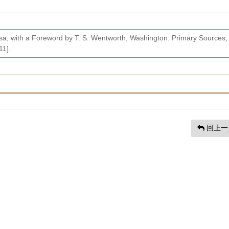
osa, with a Foreword by T. S. Wentworth, Washington: Primary Sources,
11].
回上一