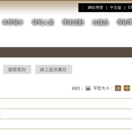
網站導覽
|
中文版
|
E
:::
本所簡介
研究人員
學術活動
出版品
學術
進階查詢
線上提供書目
字型大小：
小
中
列印：
度