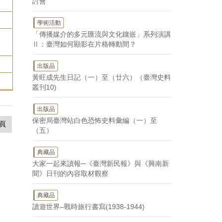
討會
學術活動
「傳播媒介的多元匯流與文化鑲嵌」系列演講
Ⅱ：臺灣如何顯影在片格轉動間？
出版品
黃旺成先生日記（一）至（廿六）（臺灣史料
叢刊10)
出版品
保密局臺灣站白色恐怖史料彙編（一）至
頁
（五）
典藏品
大家一起來讀報─《臺灣新民報》與《興南新
聞》日刊的內容取材觀察
典藏品
讀遊世界–戰時旅行書寫(1938-1944)