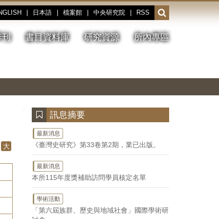
NGLISH
|
日本語
|
檔案館
|
中央研究院
|
RSS
開
啟
或
季刊
書目資料庫
研究資源
所內專區
收
合
搜
切
上
下
主
換
一
一
圖
尋
暫
張
張
連
停、
圖
圖
結
欄
播
片
片
位
放
:::
訊息摘要
最新消息
《臺灣史研究》第33卷第2期，業已出版。
大
最新消息
本所115年度獎補助訪問學員核定名單
學術活動
「第六屆族群、歷史與地域社會」國際學術研