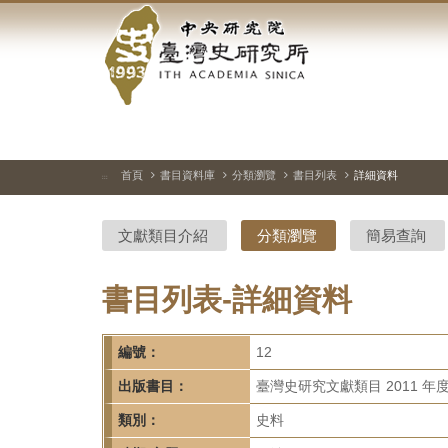
中
跳
到
央
主
要
研
內
容
究
區
塊
院-
首頁
書目資料庫
分類瀏覽
書目列表
詳細資料
:::
臺
文獻類目介紹
分類瀏覽
簡易查詢
灣
史
書目列表-詳細資料
研
編號：
12
究
出版書目：
臺灣史研究文獻類目 2011 年
所-
類別：
史料