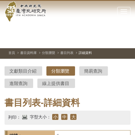
中
跳
到
點
央
主
擊
要
開
研
內
啟
容
或
究
切
上
下
主
區
換
一
一
圖
關
暫
張
張
連
塊
閉
停、
圖
圖
結
院-
播
片
片
首頁
書目資料庫
分類瀏覽
書目列表
詳細資料
網
放
站
臺
主
文獻類目介紹
分類瀏覽
簡易查詢
要
灣
選
進階查詢
線上提供書目
單
史
研
書目列表-詳細資料
究
字型大小：
小
中
大
列印：
所-