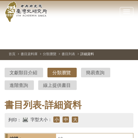
中
跳
到
點
央
主
擊
要
開
研
內
啟
容
或
究
切
上
下
主
區
換
一
一
圖
關
暫
張
張
連
塊
閉
停、
圖
圖
結
院-
播
片
片
首頁
書目資料庫
分類瀏覽
書目列表
詳細資料
網
放
站
臺
主
文獻類目介紹
分類瀏覽
簡易查詢
要
灣
選
進階查詢
線上提供書目
單
史
研
書目列表-詳細資料
究
字型大小：
小
中
大
列印：
所-