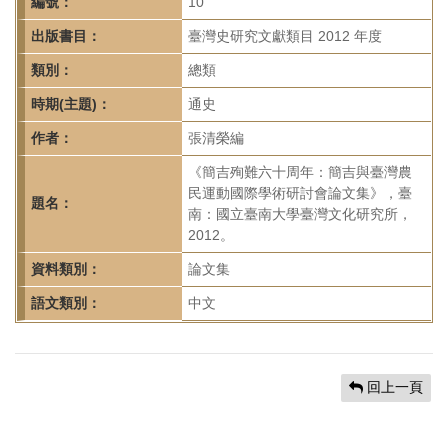
首
編號：
10
頁
出版書目：
臺灣史研究文獻類目 2012 年度
類別：
總類
時期(主題)：
通史
作者：
張清榮編
《簡吉殉難六十周年：簡吉與臺灣農
民運動國際學術研討會論文集》，臺
題名：
南：國立臺南大學臺灣文化研究所，
2012。
資料類別：
論文集
語文類別：
中文
回上一頁