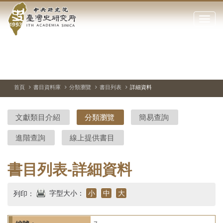
中
跳
到
點
央
主
擊
要
開
研
內
啟
容
或
究
切
上
下
主
區
換
一
一
圖
關
暫
張
張
連
塊
閉
停、
圖
圖
結
院-
播
片
片
首頁
書目資料庫
分類瀏覽
書目列表
詳細資料
網
放
站
臺
主
文獻類目介紹
分類瀏覽
簡易查詢
要
灣
選
進階查詢
線上提供書目
單
史
研
書目列表-詳細資料
究
字型大小：
小
中
大
列印：
所-