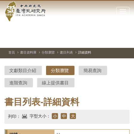
中
跳
到
點
央
主
擊
要
開
研
內
啟
容
或
究
切
上
下
主
區
換
一
一
圖
關
暫
張
張
連
塊
閉
停、
圖
圖
結
院-
播
片
片
首頁
書目資料庫
分類瀏覽
書目列表
詳細資料
網
放
站
臺
主
文獻類目介紹
分類瀏覽
簡易查詢
要
灣
選
進階查詢
線上提供書目
單
史
研
書目列表-詳細資料
究
字型大小：
小
中
大
列印：
所-