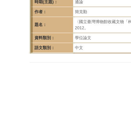
首
時期(主題)：
通論
頁
作者：
簡克勤
〈國立臺灣博物館收藏文物「
題名：
2012。
資料類別：
學位論文
語文類別：
中文