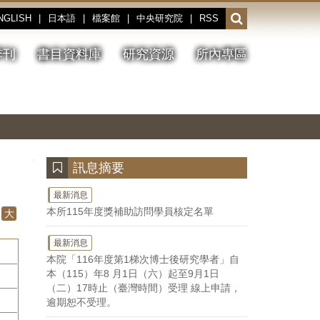
NGLISH
|
日本語
|
檔案館
|
中央研究院
|
RSS
開
啟
或
季刊
書目資料庫
研究資源
所內專區
收
合
搜
切
上
下
主
換
一
一
圖
尋
暫
張
張
連
停、
圖
圖
結
欄
播
片
片
位
放
:::
訊息摘要
最新消息
本所115年度獎補助訪問學員核定名單
大
最新消息
本院「116年度第1梯次博士後研究學者」自
本（115）年8 月1日（六）起至9月1日
（二）17時止（臺灣時間）受理 線上申請，
逾期恕不受理。