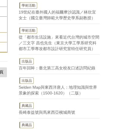
學術活動
19世紀在臺外國人的福爾摩沙認識／林欣宜
女士（國立臺灣師範大學歷史學系副教授）
學術活動
從「都市生活設施」來看近代台灣的城市空間
／三文字 昌也先生（東京大學工學系研究科
都市工學專攻都市設計研究室特任研究員）
出版品
百年回眸：臺北第三高女校友口述訪問紀錄
頁
出版品
Selden Map與東西洋唐人：地理知識與世界
景象的探索（1500-1620）（二版）
典藏品
長崎泰益號與馬來西亞檳城商號
典藏品