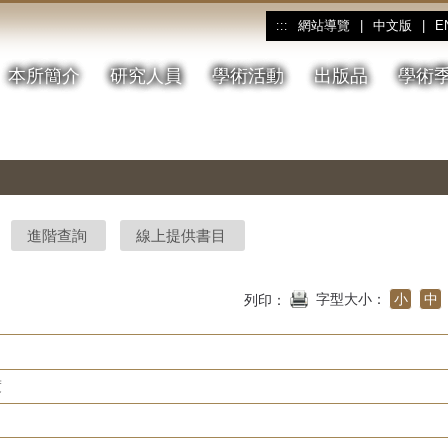
網站導覽
|
中文版
|
E
:::
本所簡介
研究人員
學術活動
出版品
學術
進階查詢
線上提供書目
字型大小：
小
中
列印：
度