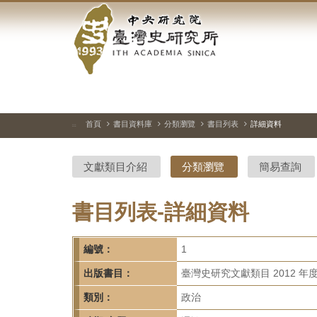
中
跳
到
央
主
要
研
內
容
究
區
塊
院-
首頁
書目資料庫
分類瀏覽
書目列表
詳細資料
:::
臺
文獻類目介紹
分類瀏覽
簡易查詢
灣
史
書目列表-詳細資料
研
編號：
1
究
出版書目：
臺灣史研究文獻類目 2012 年
所-
類別：
政治