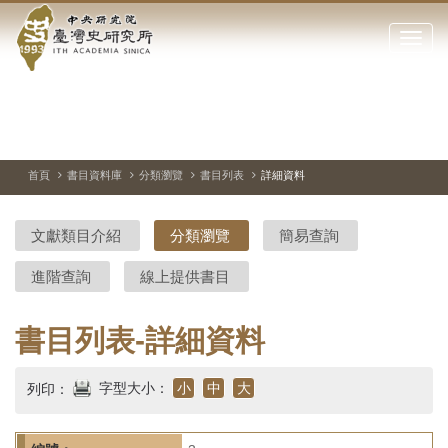
中
跳
到
點
央
主
擊
要
開
研
內
啟
容
或
究
切
上
下
主
區
換
一
一
圖
關
暫
張
張
連
塊
閉
停、
圖
圖
結
院-
播
片
片
首頁
書目資料庫
分類瀏覽
書目列表
詳細資料
網
放
站
臺
主
文獻類目介紹
分類瀏覽
簡易查詢
要
灣
選
進階查詢
線上提供書目
單
史
研
書目列表-詳細資料
究
字型大小：
小
中
大
列印：
所-