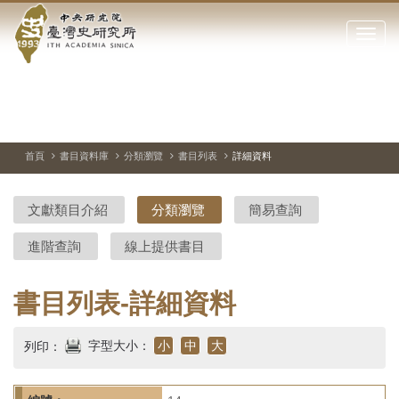
中
跳
到
點
央
主
擊
要
開
研
內
啟
容
或
究
切
上
下
主
區
換
一
一
圖
關
暫
張
張
連
塊
閉
停、
圖
圖
結
院-
播
片
片
首頁
書目資料庫
分類瀏覽
書目列表
詳細資料
網
放
站
臺
主
文獻類目介紹
分類瀏覽
簡易查詢
要
灣
選
進階查詢
線上提供書目
單
史
研
書目列表-詳細資料
究
字型大小：
小
中
大
列印：
所-