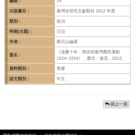
首
編號：
14
頁
出版書目：
臺灣史研究文獻類目 2012 年度
類別：
政治
時期(主題)：
日治
作者：
蔡石山編著
《滄桑十年：簡吉與臺灣農民運動
題名：
1924–1934》，臺北：遠流，2012。
資料類別：
專書
語文類別：
中文
回上一頁