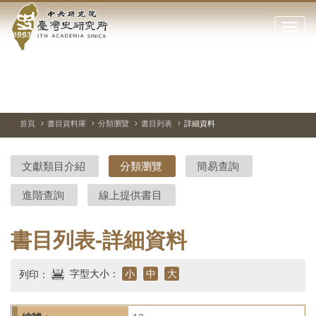
中
跳
到
點
央
主
擊
要
開
研
內
啟
容
或
究
切
上
下
主
區
換
一
一
圖
關
暫
張
張
連
塊
閉
停、
圖
圖
結
院-
播
片
片
首頁
書目資料庫
分類瀏覽
書目列表
詳細資料
網
放
站
臺
主
文獻類目介紹
分類瀏覽
簡易查詢
要
灣
選
進階查詢
線上提供書目
單
史
研
書目列表-詳細資料
究
字型大小：
小
中
大
列印：
所-