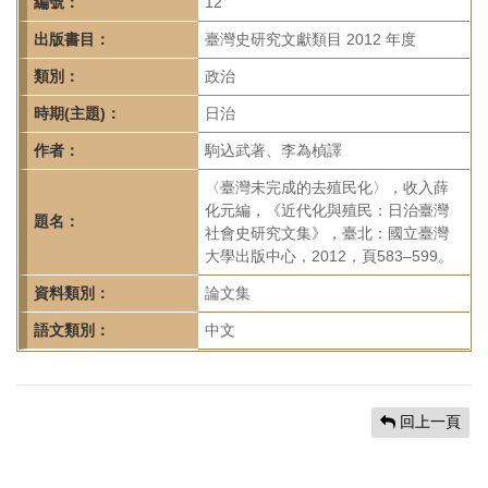
首
編號：
12
頁
出版書目：
臺灣史研究文獻類目 2012 年度
類別：
政治
時期(主題)：
日治
作者：
駒込武著、李為楨譯
〈臺灣未完成的去殖民化〉，收入薛
化元編，《近代化與殖民：日治臺灣
題名：
社會史研究文集》，臺北：國立臺灣
大學出版中心，2012，頁583–599。
資料類別：
論文集
語文類別：
中文
回上一頁