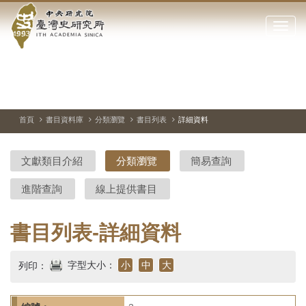
中
跳
到
點
央
主
擊
要
開
研
內
啟
容
或
究
切
上
下
主
區
換
一
一
圖
關
暫
張
張
連
塊
閉
停、
圖
圖
結
院-
播
片
片
首頁
書目資料庫
分類瀏覽
書目列表
詳細資料
網
放
站
臺
主
文獻類目介紹
分類瀏覽
簡易查詢
要
灣
選
進階查詢
線上提供書目
單
史
研
書目列表-詳細資料
究
字型大小：
小
中
大
列印：
所-