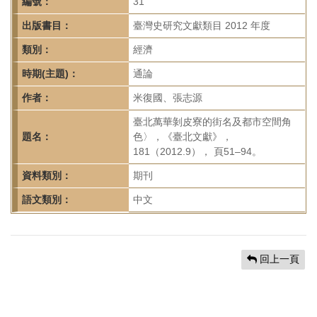
首
編號：
31
頁
出版書目：
臺灣史研究文獻類目 2012 年度
類別：
經濟
時期(主題)：
通論
作者：
米復國、張志源
臺北萬華剝皮寮的街名及都市空間角
題名：
色〉，《臺北文獻》，
181（2012.9）， 頁51–94。
資料類別：
期刊
語文類別：
中文
回上一頁