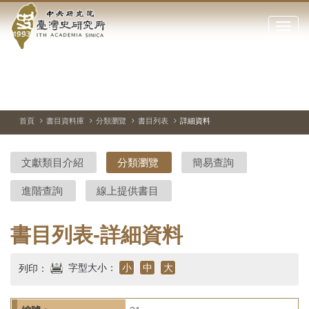
中
跳
到
點
央
主
擊
要
開
研
內
啟
容
或
究
切
上
下
主
區
換
一
一
圖
關
暫
張
張
連
塊
閉
停、
圖
圖
結
院-
播
片
片
首頁
書目資料庫
分類瀏覽
書目列表
詳細資料
網
放
站
臺
主
文獻類目介紹
分類瀏覽
簡易查詢
要
灣
選
進階查詢
線上提供書目
單
史
研
書目列表-詳細資料
究
字型大小：
小
中
大
列印：
所-