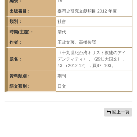
首
編號：
19
頁
出版書目：
臺灣史研究文獻類目 2012 年度
類別：
社會
時期(主題)：
清代
作者：
王政文著、高橋俊譯
〈十九世紀台湾キリスト教徒のアイ
題名：
デンティティ〉，《高知大国文》，
43 （2012.12），頁87–103。
資料類別：
期刊
語文類別：
日文
回上一頁