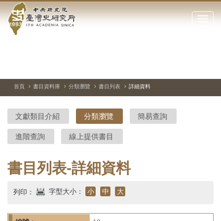
中
跳
到
點
央
主
擊
要
開
研
內
啟
容
或
究
切
上
下
主
區
換
一
一
圖
關
暫
張
張
連
塊
閉
停、
圖
圖
結
院-
播
片
片
首頁
書目資料庫
分類瀏覽
書目列表
詳細資料
網
放
站
臺
主
文獻類目介紹
分類瀏覽
簡易查詢
要
灣
選
進階查詢
線上提供書目
單
史
研
書目列表-詳細資料
究
字型大小：
小
中
大
列印：
所-