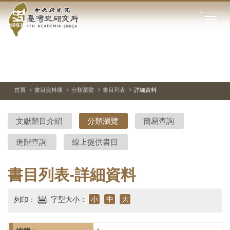
中
跳
到
點
央
主
擊
要
開
研
內
啟
容
或
究
切
上
下
主
區
換
一
一
圖
關
暫
張
張
連
塊
閉
停、
圖
圖
結
院-
播
片
片
首頁
書目資料庫
分類瀏覽
書目列表
詳細資料
網
放
站
臺
主
文獻類目介紹
分類瀏覽
簡易查詢
要
灣
選
進階查詢
線上提供書目
單
史
研
書目列表-詳細資料
究
字型大小：
小
中
大
列印：
所-