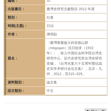
首
編號：
32
頁
出版書目：
臺灣史研究文獻類目 2012 年度
類別：
社會
時期(主題)：
日治
作者：
傅琪貽
〈臺灣泰雅族大嵙崁後山群
（mkgogan）抗日始末（1910
年）〉，收入中国社会科学院台湾史
題名：
研究中心、近代史研究所台湾史研究
室编，《台湾光复六十五周年暨抗战
史实学术研讨会论文集》，北京：九
州，2012，页315–329。
資料類別：
論文集
語文類別：
中文