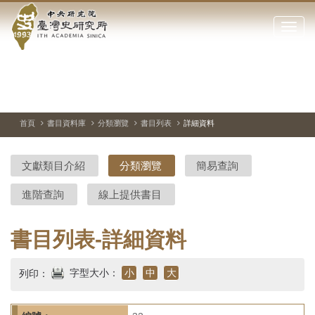
中
跳
到
點
央
主
擊
要
開
研
內
啟
容
或
究
切
上
下
主
區
換
一
一
圖
關
暫
張
張
連
塊
閉
停、
圖
圖
結
院-
播
片
片
首頁
書目資料庫
分類瀏覽
書目列表
詳細資料
網
放
站
臺
主
文獻類目介紹
分類瀏覽
簡易查詢
要
灣
選
進階查詢
線上提供書目
單
史
研
書目列表-詳細資料
究
字型大小：
小
中
大
列印：
所-