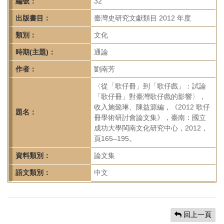
首
編號：
32
頁
出版書目：
臺灣史研究文獻類目 2012 年度
類別：
文化
時期(主題)：
通論
作者：
劉南芳
〈從「歌仔冊」到「歌仔戲」：試論
「歌仔冊」對臺灣歌仔戲的影響〉，
收入施懿琳、陳益源編，《2012 歌仔
題名：
冊學術研討會論文集》，臺南：國立
成功大學閩南文化研究中心，2012，
頁165–195。
資料類別：
論文集
語文類別：
中文
回上一頁