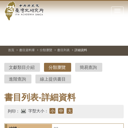
中
跳
到
點
央
主
擊
要
開
研
內
啟
容
或
究
切
上
下
主
區
換
一
一
圖
關
暫
張
張
連
塊
閉
停、
圖
圖
結
院-
播
片
片
首頁
書目資料庫
分類瀏覽
書目列表
詳細資料
網
放
站
臺
主
文獻類目介紹
分類瀏覽
簡易查詢
要
灣
選
進階查詢
線上提供書目
單
史
研
書目列表-詳細資料
究
字型大小：
小
中
大
列印：
所-