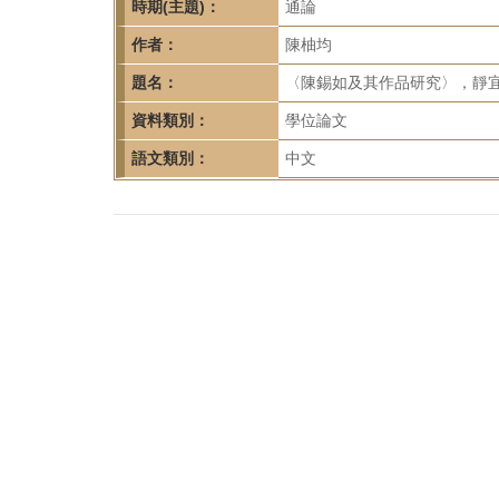
首
時期(主題)：
通論
頁
作者：
陳柚均
題名：
〈陳錫如及其作品研究〉，靜宜
資料類別：
學位論文
語文類別：
中文