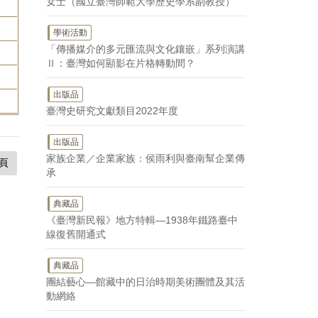
女士（國立臺灣師範大學歷史學系副教授）
學術活動
「傳播媒介的多元匯流與文化鑲嵌」系列演講
Ⅱ：臺灣如何顯影在片格轉動間？
出版品
臺灣史研究文獻類目2022年度
出版品
家族企業／企業家族：侯雨利與臺南幫企業傳
頁
承
典藏品
《臺灣新民報》地方特輯—1938年鐵路臺中
線復舊開通式
典藏品
團結藝心—館藏中的日治時期美術團體及其活
動網絡