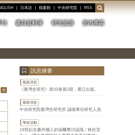
NGLISH
|
日本語
|
檔案館
|
中央研究院
|
RSS
開
啟
或
季刊
書目資料庫
研究資源
所內專區
收
合
搜
切
上
下
主
換
一
一
圖
尋
暫
張
張
連
停、
圖
圖
結
欄
播
片
片
位
放
:::
訊息摘要
最新消息
《臺灣史研究》第33卷第2期，業已出版。
大
最新消息
中央研究院臺灣史研究所 誠徵專任研究人員
學術活動
19世紀在臺外國人的福爾摩沙認識／林欣宜