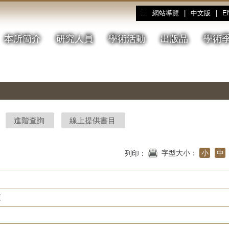
網站導覽
|
中文版
|
E
:::
本所簡介
研究人員
學術活動
出版品
學術
進階查詢
線上提供書目
字型大小：
小
中
列印：
度