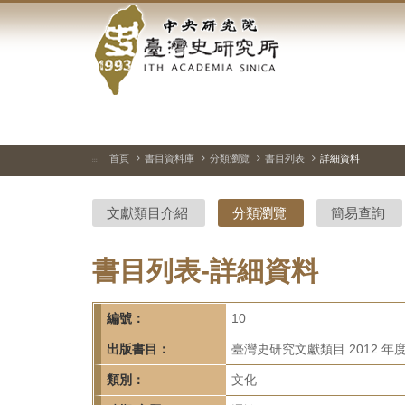
中
跳
到
央
主
要
研
內
容
究
區
塊
院-
首頁
書目資料庫
分類瀏覽
書目列表
詳細資料
:::
臺
文獻類目介紹
分類瀏覽
簡易查詢
灣
史
書目列表-詳細資料
研
編號：
10
究
出版書目：
臺灣史研究文獻類目 2012 年
所-
類別：
文化