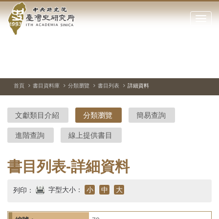
中
跳
到
點
央
主
擊
要
開
研
內
啟
容
或
究
切
上
下
主
區
換
一
一
圖
關
暫
張
張
連
塊
閉
停、
圖
圖
結
院-
播
片
片
首頁
書目資料庫
分類瀏覽
書目列表
詳細資料
網
放
站
臺
主
文獻類目介紹
分類瀏覽
簡易查詢
要
灣
選
進階查詢
線上提供書目
單
史
研
書目列表-詳細資料
究
字型大小：
小
中
大
列印：
所-