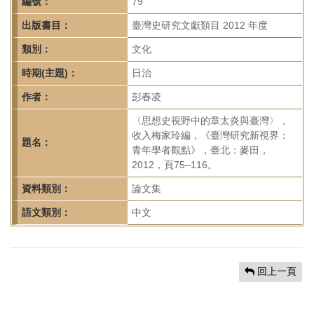
首
編號：
79
頁
出版書目：
臺灣史研究文獻類目 2012 年度
類別：
文化
時期(主題)：
日治
作者：
彭春凌
〈思想史視野中的章太炎與臺灣〉，
收入梅家玲編，《臺灣研究新視界：
題名：
青年學者觀點》，臺北：麥田，
2012，頁75–116。
資料類別：
論文集
語文類別：
中文
回上一頁