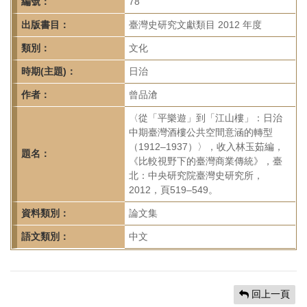
首
編號：
78
頁
出版書目：
臺灣史研究文獻類目 2012 年度
類別：
文化
時期(主題)：
日治
作者：
曾品滄
〈從「平樂遊」到「江山樓」：日治
中期臺灣酒樓公共空間意涵的轉型
（1912–1937）〉，收入林玉茹編，
題名：
《比較視野下的臺灣商業傳統》，臺
北：中央研究院臺灣史研究所，
2012，頁519–549。
資料類別：
論文集
語文類別：
中文
回上一頁