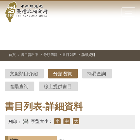
中
跳
到
點
央
主
擊
要
開
研
內
啟
容
或
究
切
上
下
主
區
換
一
一
圖
關
暫
張
張
連
塊
閉
停、
圖
圖
結
院-
播
片
片
首頁
書目資料庫
分類瀏覽
書目列表
詳細資料
網
放
站
臺
主
文獻類目介紹
分類瀏覽
簡易查詢
要
灣
選
進階查詢
線上提供書目
單
史
研
書目列表-詳細資料
究
字型大小：
小
中
大
列印：
所-