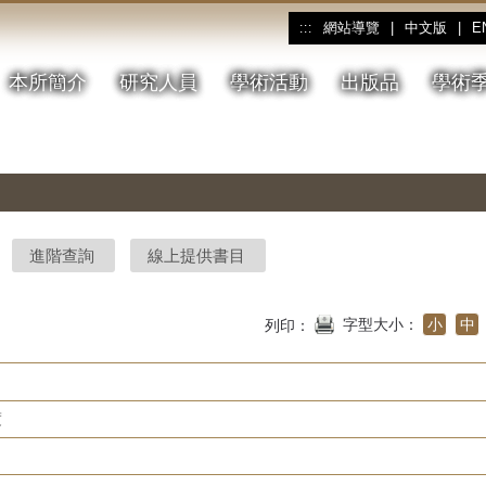
網站導覽
|
中文版
|
E
:::
本所簡介
研究人員
學術活動
出版品
學術
進階查詢
線上提供書目
字型大小：
小
中
列印：
度