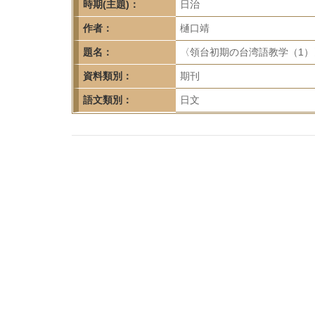
首
時期(主題)：
日治
頁
作者：
樋口靖
題名：
〈領台初期の台湾語教学（1）〉
資料類別：
期刊
語文類別：
日文