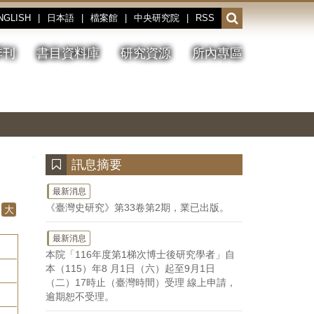
NGLISH
|
日本語
|
檔案館
|
中央研究院
|
RSS
開
啟
或
季刊
書目資料庫
研究資源
所內專區
收
合
搜
切
上
下
主
換
一
一
圖
尋
暫
張
張
連
停、
圖
圖
結
欄
播
片
片
位
放
:::
訊息摘要
最新消息
《臺灣史研究》第33卷第2期，業已出版。
大
最新消息
本院「116年度第1梯次博士後研究學者」自
本（115）年8 月1日（六）起至9月1日
（二）17時止（臺灣時間）受理 線上申請，
逾期恕不受理。