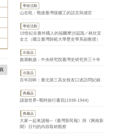
學術活動
山在吼：戰後臺灣煤礦工的語言與感官
學術活動
19世紀在臺外國人的福爾摩沙認識／林欣宜
女士（國立臺灣師範大學歷史學系副教授）
出版品
旗展帆揚：中央研究院臺灣史研究所三十年
頁
出版品
百年回眸：臺北第三高女校友口述訪問紀錄
典藏品
讀遊世界–戰時旅行書寫(1938-1944)
典藏品
大家一起來讀報─《臺灣新民報》與《興南新
聞》日刊的內容取材觀察