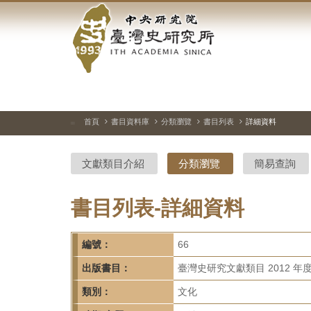
中
跳
到
央
主
要
研
內
容
究
區
塊
院-
首頁
書目資料庫
分類瀏覽
書目列表
詳細資料
:::
臺
文獻類目介紹
分類瀏覽
簡易查詢
灣
史
書目列表-詳細資料
研
編號：
66
究
出版書目：
臺灣史研究文獻類目 2012 年
所-
類別：
文化