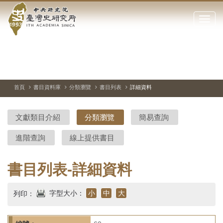
中
跳
到
點
央
主
擊
要
開
研
內
啟
容
或
究
切
上
下
主
區
換
一
一
圖
關
暫
張
張
連
塊
閉
停、
圖
圖
結
院-
播
片
片
首頁
書目資料庫
分類瀏覽
書目列表
詳細資料
網
放
站
臺
主
文獻類目介紹
分類瀏覽
簡易查詢
要
灣
選
進階查詢
線上提供書目
單
史
研
書目列表-詳細資料
究
字型大小：
小
中
大
列印：
所-