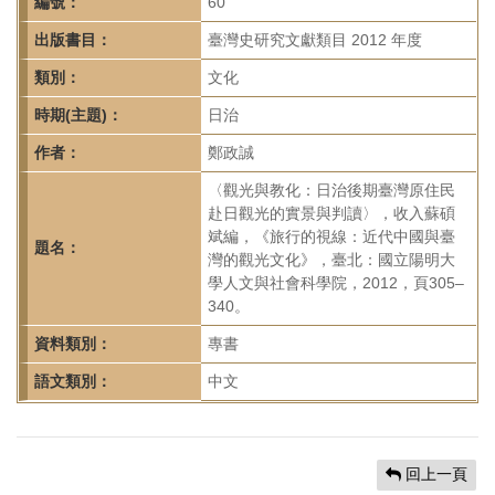
首
編號：
60
頁
出版書目：
臺灣史研究文獻類目 2012 年度
類別：
文化
時期(主題)：
日治
作者：
鄭政誠
〈觀光與教化：日治後期臺灣原住民
赴日觀光的實景與判讀〉，收入蘇碩
斌編，《旅行的視線：近代中國與臺
題名：
灣的觀光文化》，臺北：國立陽明大
學人文與社會科學院，2012，頁305–
340。
資料類別：
專書
語文類別：
中文
回上一頁