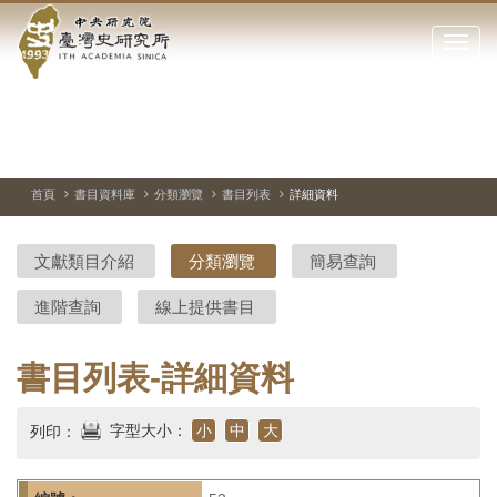
中
跳
到
點
央
主
擊
要
開
研
內
啟
容
或
究
切
上
下
主
區
換
一
一
圖
關
暫
張
張
連
塊
閉
停、
圖
圖
結
院-
播
片
片
首頁
書目資料庫
分類瀏覽
書目列表
詳細資料
網
放
站
臺
主
文獻類目介紹
分類瀏覽
簡易查詢
要
灣
選
進階查詢
線上提供書目
單
史
研
書目列表-詳細資料
究
字型大小：
小
中
大
列印：
所-