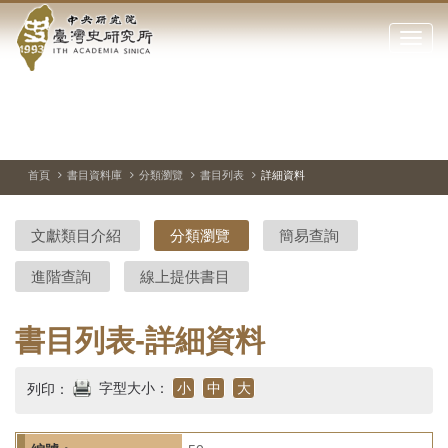
中
跳
到
點
央
主
擊
要
開
研
內
啟
容
或
究
切
上
下
主
區
換
一
一
圖
關
暫
張
張
連
塊
閉
停、
圖
圖
結
院-
播
片
片
首頁
書目資料庫
分類瀏覽
書目列表
詳細資料
網
放
站
臺
主
文獻類目介紹
分類瀏覽
簡易查詢
要
灣
選
進階查詢
線上提供書目
單
史
研
書目列表-詳細資料
究
字型大小：
小
中
大
列印：
所-