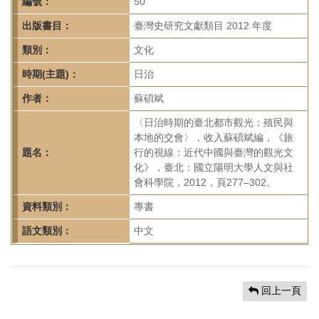
首
編號：
50
頁
出版書目：
臺灣史研究文獻類目 2012 年度
類別：
文化
時期(主題)：
日治
作者：
蘇碩斌
〈日治時期的臺北都市觀光：殖民與
本地的交會〉，收入蘇碩斌編，《旅
題名：
行的視線：近代中國與臺灣的觀光文
化》，臺北：國立陽明大學人文與社
會科學院，2012，頁277–302。
資料類別：
專書
語文類別：
中文
回上一頁