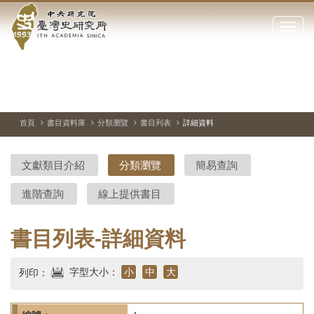
中
跳
到
點
央
主
擊
要
開
研
內
啟
容
或
究
切
上
下
主
區
換
一
一
圖
關
暫
張
張
連
塊
閉
停、
圖
圖
結
院-
播
片
片
首頁
書目資料庫
分類瀏覽
書目列表
詳細資料
網
放
站
臺
主
文獻類目介紹
分類瀏覽
簡易查詢
要
灣
選
進階查詢
線上提供書目
單
史
研
書目列表-詳細資料
究
字型大小：
小
中
大
列印：
所-