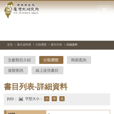
中
跳
到
點
央
主
擊
要
開
研
內
啟
容
或
究
切
上
下
主
區
換
一
一
圖
關
暫
張
張
連
塊
閉
停、
圖
圖
結
院-
播
片
片
首頁
書目資料庫
分類瀏覽
書目列表
詳細資料
網
放
站
臺
主
文獻類目介紹
分類瀏覽
簡易查詢
要
灣
選
進階查詢
線上提供書目
單
史
研
書目列表-詳細資料
究
字型大小：
小
中
大
列印：
所-