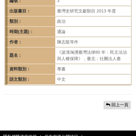
首
編號：
3
頁
出版書目：
臺灣史研究文獻類目 2013 年度
類別：
政治
時期(主題)：
通論
作者：
陳志龍等作
《波濤洶湧臺灣法律80 年：民主法治
題名：
與人權保障》，臺北：社團法人臺
資料類別：
專書
語文類別：
中文
回上一頁