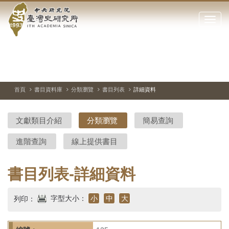
中
跳
到
點
央
主
擊
要
開
研
內
啟
容
或
究
切
上
下
主
區
換
一
一
圖
關
暫
張
張
連
塊
閉
停、
圖
圖
結
院-
播
片
片
首頁
書目資料庫
分類瀏覽
書目列表
詳細資料
網
放
站
臺
主
文獻類目介紹
分類瀏覽
簡易查詢
要
灣
選
進階查詢
線上提供書目
單
史
研
書目列表-詳細資料
究
字型大小：
小
中
大
列印：
所-