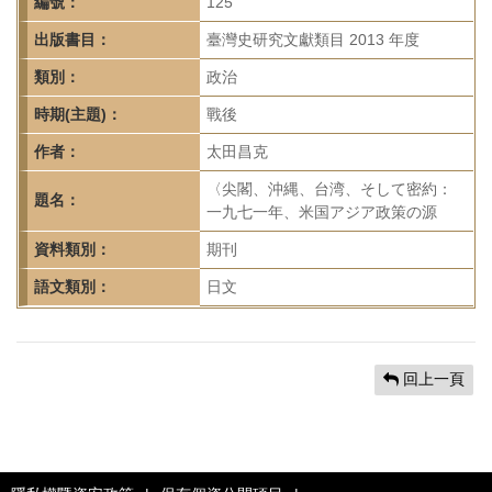
首
編號：
125
頁
出版書目：
臺灣史研究文獻類目 2013 年度
類別：
政治
時期(主題)：
戰後
作者：
太田昌克
〈尖閣、沖縄、台湾、そして密約：
題名：
一九七一年、米国アジア政策の源
資料類別：
期刊
語文類別：
日文
回上一頁