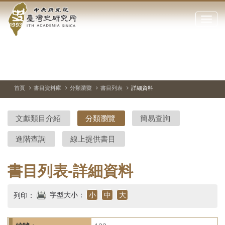
中
跳
到
點
央
主
擊
要
開
研
內
啟
容
或
究
切
上
下
主
區
換
一
一
圖
關
暫
張
張
連
塊
閉
停、
圖
圖
結
院-
播
片
片
首頁
書目資料庫
分類瀏覽
書目列表
詳細資料
網
放
站
臺
主
文獻類目介紹
分類瀏覽
簡易查詢
要
灣
選
進階查詢
線上提供書目
單
史
研
書目列表-詳細資料
究
字型大小：
小
中
大
列印：
所-