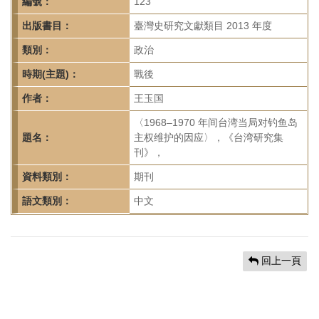
首
編號：
123
頁
出版書目：
臺灣史研究文獻類目 2013 年度
類別：
政治
時期(主題)：
戰後
作者：
王玉国
〈1968–1970 年间台湾当局对钓鱼岛
題名：
主权维护的因应〉，《台湾研究集
刊》，
資料類別：
期刊
語文類別：
中文
回上一頁