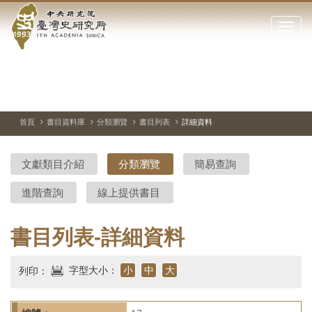
中
跳
到
點
央
主
擊
要
開
研
內
啟
容
或
究
切
上
下
主
區
換
一
一
圖
關
暫
張
張
連
塊
閉
停、
圖
圖
結
院-
播
片
片
首頁
書目資料庫
分類瀏覽
書目列表
詳細資料
網
放
站
臺
主
文獻類目介紹
分類瀏覽
簡易查詢
要
灣
選
進階查詢
線上提供書目
單
史
研
書目列表-詳細資料
究
字型大小：
小
中
大
列印：
所-