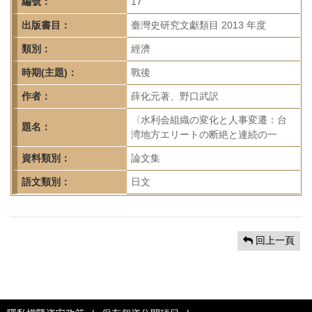
首
編號：
17
頁
出版書目：
臺灣史研究文獻類目 2013 年度
類別：
經濟
時期(主題)：
戰後
作者：
薛化元著、野口武訳
〈水利会組織の変化と人事変遷：台
題名：
湾地方エリートの断絶と連続の一
資料類別：
論文集
語文類別：
日文
回上一頁