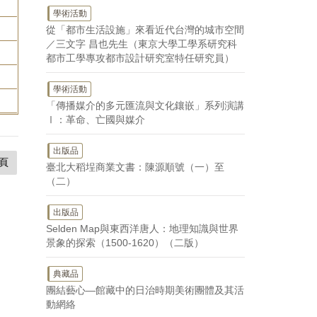
學術活動
從「都市生活設施」來看近代台灣的城市空間
／三文字 昌也先生（東京大學工學系研究科
都市工學專攻都市設計研究室特任研究員）
學術活動
「傳播媒介的多元匯流與文化鑲嵌」系列演講
Ⅰ：革命、亡國與媒介
出版品
頁
臺北大稻埕商業文書：陳源順號（一）至
（二）
出版品
Selden Map與東西洋唐人：地理知識與世界
景象的探索（1500-1620）（二版）
典藏品
團結藝心—館藏中的日治時期美術團體及其活
動網絡