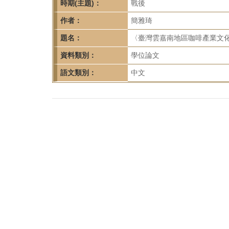
首
時期(主題)：
戰後
頁
作者：
簡雅琦
題名：
〈臺灣雲嘉南地區咖啡產業文
資料類別：
學位論文
語文類別：
中文