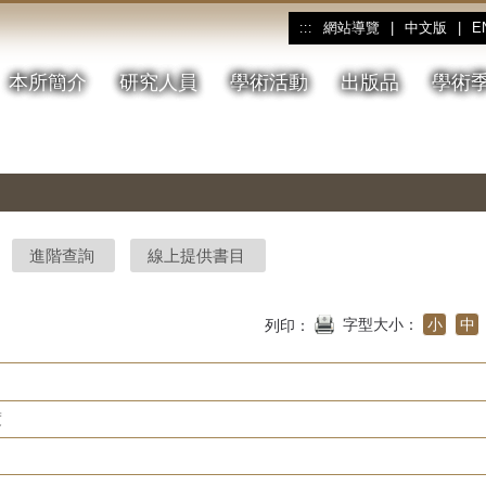
網站導覽
|
中文版
|
E
:::
本所簡介
研究人員
學術活動
出版品
學術
進階查詢
線上提供書目
字型大小：
小
中
列印：
度