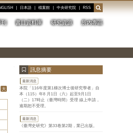
NGLISH
|
日本語
|
檔案館
|
中央研究院
|
RSS
開
啟
或
季刊
書目資料庫
研究資源
所內專區
收
合
搜
切
上
下
主
換
一
一
圖
尋
暫
張
張
連
停、
圖
圖
結
欄
播
片
片
位
放
:::
訊息摘要
最新消息
本院「116年度第1梯次博士後研究學者」自
大
本（115）年8 月1日（六）起至9月1日
（二）17時止（臺灣時間）受理 線上申請，
逾期恕不受理。
最新消息
《臺灣史研究》第33卷第2期，業已出版。