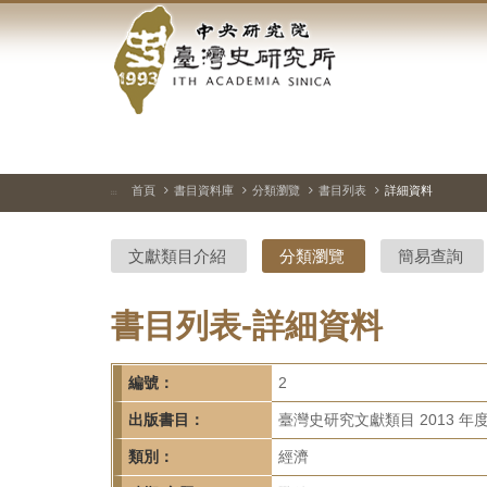
中
跳
到
央
主
要
研
內
容
究
區
塊
院-
首頁
書目資料庫
分類瀏覽
書目列表
詳細資料
:::
臺
文獻類目介紹
分類瀏覽
簡易查詢
灣
史
書目列表-詳細資料
研
編號：
2
究
出版書目：
臺灣史研究文獻類目 2013 年
所-
類別：
經濟